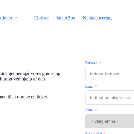
tioner
Elpriser
SmartBox
Netbalancering
Fornavn
u først gennemgår vores guides og
hurtigt ved hjælp af den
Email
en til at oprette en ticket.
Emne
Beskrivelse