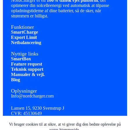
NordCharger er en
100% dansk ejet platform
, der
optimerer din solcelleenergi ved automatisk at tilpasse
opladningstiderne af dine batterier, så de sker, når
strømmen er billigst.
Funktioner
SmartCharge
Export Limit
Netbalancering
Nyttige links
SmartBox
Feature request
Teknisk support
Manualer & vejl.
Blog
Oplysninger
Info@nordcharger.com
Lansen 15, 9230 Svenstrup J
CVR: 45130649
Handelsbetingelser
Cookie- & Privatlivspolitik
Vi bruger cookies til at sikre, at vi giver dig den bedste oplevelse på
vores hjemmeside.